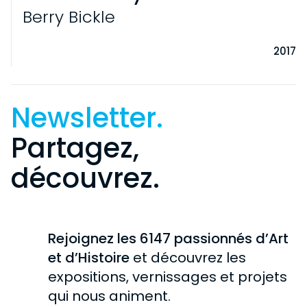
Berry Bickle
2017
Newsletter.
Partagez,
découvrez.
VISITE
INFORMATIONS PRATIQUES
EXPOSITIONS
Rejoignez les 6147 passionnés d’Art
PARTICULIERS
EN COURS
et d’Histoire
et découvrez les
COLLECTION
SCOLAIRES
expositions, vernissages et projets
À VENIR
GROUPES
HISTOIRE DE LA COLLECTION
qui nous animent.
CHÂTEAU DE ROCHECHOUART
PASSÉES