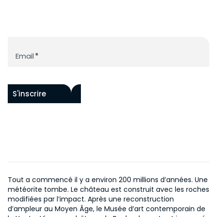
ACCESSIBILITÉ
FONDS RAOUL HAUSMANN
PAR ARTISTES
HISTOIRE DU CHÂTEAU
PROGRAMME
ŒUVRES IN SITU
HISTOIRE DU MUSÉE
ACQUISITIONS
Newsletter
ÉVÉNEMENTS
NOUS SOUTENIR
CENTRE DE DOCUMENTATION
Email
*
COLLECTION EN LIGNE
ÉDITIONS
NOS PROJETS
EN
DEVENIR MÉCÈNE
S'inscrire
Tout a commencé il y a environ 200 millions d’années. Une
météorite tombe. Le château est construit avec les roches
modifiées par l’impact. Après une reconstruction
d’ampleur au Moyen Âge, le Musée d’art contemporain de