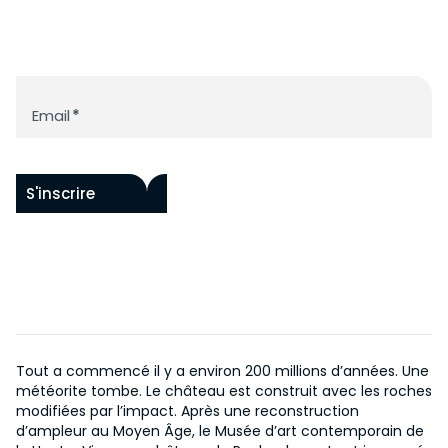
ACCESSIBILITÉ
FONDS RAOUL HAUSMANN
PAR ARTISTES
HISTOIRE DU CHÂTEAU
PROGRAMME
ŒUVRES IN SITU
HISTOIRE DU MUSÉE
ACQUISITIONS
Newsletter
ÉVÉNEMENTS
NOUS SOUTENIR
CENTRE DE DOCUMENTATION
Email
*
COLLECTION EN LIGNE
ÉDITIONS
NOS PROJETS
EN
DEVENIR MÉCÈNE
S'inscrire
Tout a commencé il y a environ 200 millions d’années. Une
météorite tombe. Le château est construit avec les roches
modifiées par l’impact. Après une reconstruction
d’ampleur au Moyen Âge, le Musée d’art contemporain de