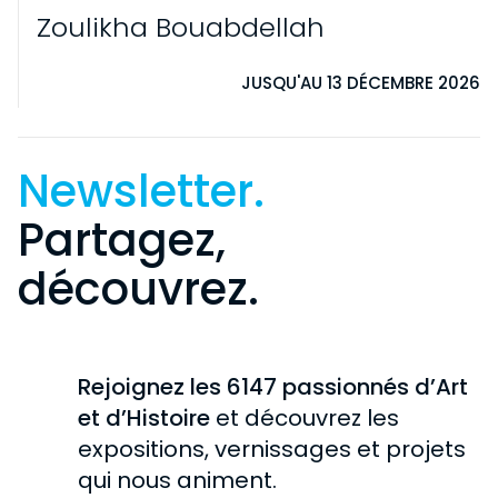
Zoulikha Bouabdellah
JUSQU'AU 13 DÉCEMBRE 2026
Newsletter.
Partagez,
découvrez.
VISITE
INFORMATIONS PRATIQUES
EXPOSITIONS
Rejoignez les 6147 passionnés d’Art
PARTICULIERS
EN COURS
et d’Histoire
et découvrez les
COLLECTION
SCOLAIRES
expositions, vernissages et projets
À VENIR
GROUPES
HISTOIRE DE LA COLLECTION
qui nous animent.
CHÂTEAU DE ROCHECHOUART
PASSÉES