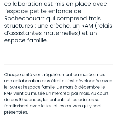
collaboration est mis en place avec
PARTICULIERS
l’espace petite enfance de
EN COURS
COLLECTION
SCOLAIRES
Rochechouart qui comprend trois
À VENIR
GROUPES
structures : une crèche, un RAM (relais
HISTOIRE DE LA COLLECTION
CHÂTEAU DE ROCHECHOUART
PASSÉES
d’assistantes maternelles) et un
ACCESSIBILITÉ
FONDS RAOUL HAUSMANN
PAR ARTISTES
espace famille.
HISTOIRE DU CHÂTEAU
PROGRAMME
ŒUVRES IN SITU
HISTOIRE DU MUSÉE
ACQUISITIONS
ÉVÉNEMENTS
NOUS SOUTENIR
CENTRE DE DOCUMENTATION
COLLECTION EN LIGNE
ÉDITIONS
NOS PROJETS
EN
Chaque unité vient régulièrement au musée, mais
DEVENIR MÉCÈNE
une collaboration plus étroite s’est développée avec
le RAM et l’espace famille. De mars à décembre, le
RAM vient au musée un mercredi par mois. Au cours
de ces 10 séances, les enfants et les adultes se
familiarisent avec le lieu et les œuvres qui y sont
présentées.