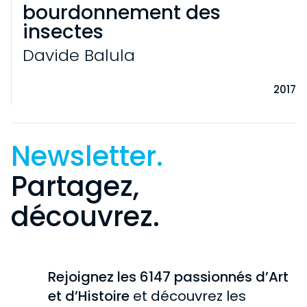
bourdonnement des
insectes
Davide Balula
2017
Newsletter.
Partagez,
découvrez.
VISITE
INFORMATIONS PRATIQUES
EXPOSITIONS
PARTICULIERS
EN COURS
Rejoignez les 6147 passionnés d’Art
COLLECTION
SCOLAIRES
et d’Histoire
et découvrez les
À VENIR
GROUPES