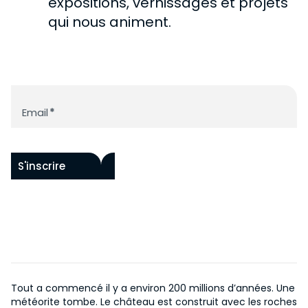
expositions, vernissages et projets
HISTOIRE DE LA COLLECTION
CHÂTEAU DE ROCHECHOUART
PASSÉES
qui nous animent.
ACCESSIBILITÉ
FONDS RAOUL HAUSMANN
PAR ARTISTES
HISTOIRE DU CHÂTEAU
PROGRAMME
ŒUVRES IN SITU
HISTOIRE DU MUSÉE
ACQUISITIONS
ÉVÉNEMENTS
NOUS SOUTENIR
CENTRE DE DOCUMENTATION
Newsletter
COLLECTION EN LIGNE
Email
*
ÉDITIONS
NOS PROJETS
EN
DEVENIR MÉCÈNE
S'inscrire
Tout a commencé il y a environ 200 millions d’années. Une
météorite tombe. Le château est construit avec les roches