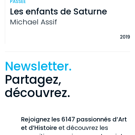
PASSÉE
Les enfants de Saturne
Michael Assif
2019
Newsletter.
Partagez,
découvrez.
VISITE
INFORMATIONS PRATIQUES
EXPOSITIONS
PARTICULIERS
Rejoignez les 6147 passionnés d’Art
EN COURS
COLLECTION
SCOLAIRES
et d’Histoire
et découvrez les
À VENIR
GROUPES