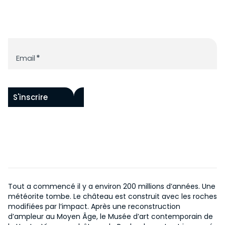
ACCESSIBILITÉ
FONDS RAOUL HAUSMANN
PAR ARTISTES
HISTOIRE DU CHÂTEAU
PROGRAMME
ŒUVRES IN SITU
HISTOIRE DU MUSÉE
ACQUISITIONS
Newsletter
ÉVÉNEMENTS
NOUS SOUTENIR
CENTRE DE DOCUMENTATION
Email
*
COLLECTION EN LIGNE
ÉDITIONS
NOS PROJETS
EN
DEVENIR MÉCÈNE
S'inscrire
Tout a commencé il y a environ 200 millions d’années. Une
météorite tombe. Le château est construit avec les roches
modifiées par l’impact. Après une reconstruction
d’ampleur au Moyen Âge, le Musée d’art contemporain de