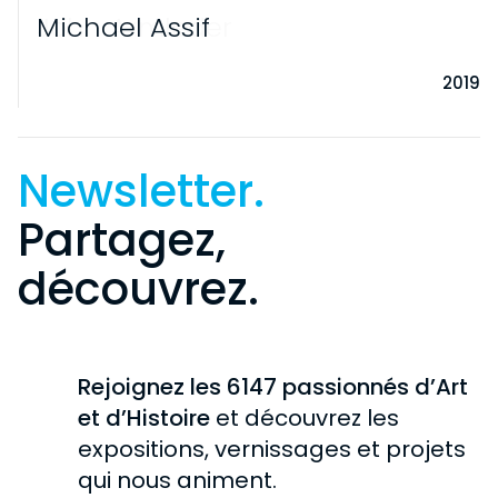
Michael Assif
2019
Newsletter.
Partagez,
découvrez.
VISITE
INFORMATIONS PRATIQUES
EXPOSITIONS
Rejoignez les 6147 passionnés d’Art
PARTICULIERS
EN COURS
et d’Histoire
et découvrez les
COLLECTION
SCOLAIRES
expositions, vernissages et projets
À VENIR
GROUPES
HISTOIRE DE LA COLLECTION
qui nous animent.
CHÂTEAU DE ROCHECHOUART
PASSÉES