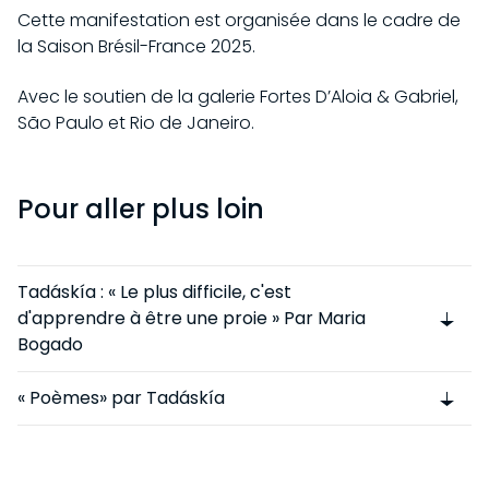
Cette manifestation est organisée dans le cadre de
la Saison Brésil-France 2025.
Avec le soutien de la galerie Fortes D’Aloia & Gabriel,
São Paulo et Rio de Janeiro.
Pour aller plus loin
VISITE
Tadáskía : « Le plus difficile, c'est
INFORMATIONS PRATIQUES
d'apprendre à être une proie » Par Maria
EXPOSITIONS
Bogado
PARTICULIERS
EN COURS
COLLECTION
SCOLAIRES
« Poèmes» par Tadáskía
À VENIR
GROUPES
HISTOIRE DE LA COLLECTION
CHÂTEAU DE ROCHECHOUART
PASSÉES
ACCESSIBILITÉ
FONDS RAOUL HAUSMANN
PAR ARTISTES
HISTOIRE DU CHÂTEAU