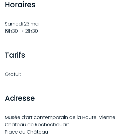
Horaires
Samedi 23 mai
19h30 -> 21h30
Tarifs
Gratuit
Adresse
VISITE
INFORMATIONS PRATIQUES
EXPOSITIONS
Musée d’art contemporain de la Haute-Vienne –
PARTICULIERS
Château de Rochechouart
EN COURS
Place du Château
COLLECTION
SCOLAIRES