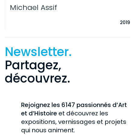
Michael Assif
2019
Newsletter.
Partagez,
découvrez.
VISITE
INFORMATIONS PRATIQUES
EXPOSITIONS
Rejoignez les 6147 passionnés d’Art
PARTICULIERS
EN COURS
et d’Histoire
et découvrez les
COLLECTION
SCOLAIRES
expositions, vernissages et projets
À VENIR
GROUPES
HISTOIRE DE LA COLLECTION
qui nous animent.
CHÂTEAU DE ROCHECHOUART
PASSÉES