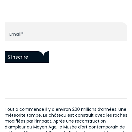
ACCESSIBILITÉ
FONDS RAOUL HAUSMANN
PAR ARTISTES
HISTOIRE DU CHÂTEAU
PROGRAMME
ŒUVRES IN SITU
HISTOIRE DU MUSÉE
ACQUISITIONS
Newsletter
ÉVÉNEMENTS
NOUS SOUTENIR
CENTRE DE DOCUMENTATION
Email
*
COLLECTION EN LIGNE
ÉDITIONS
NOS PROJETS
EN
DEVENIR MÉCÈNE
S'inscrire
Tout a commencé il y a environ 200 millions d’années. Une
météorite tombe. Le château est construit avec les roches
modifiées par l’impact. Après une reconstruction
d’ampleur au Moyen Âge, le Musée d’art contemporain de