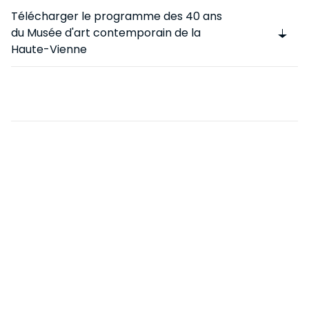
PROGRAMME
ŒUVRES IN SITU
Télécharger le programme des 40 ans
HISTOIRE DU MUSÉE
ACQUISITIONS
du Musée d'art contemporain de la
ÉVÉNEMENTS
NOUS SOUTENIR
CENTRE DE DOCUMENTATION
Haute-Vienne
COLLECTION EN LIGNE
ÉDITIONS
NOS PROJETS
EN
DEVENIR MÉCÈNE